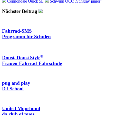
Connondale Quick 5E
Schwinn OCC ‚Stingray junior‘
Nächster Beitrag
Fahrrad-SMS
Programm für Schulen
©
Dousi, Dousi Style
Frauen-Fahrrad-Fahrschule
pug and play
DJ School
United Mopshond
da club of pugs