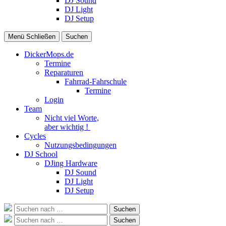
DJ Sound
DJ Light
DJ Setup
Menü
Schließen
Suchen
DickerMops.de
Termine
Reparaturen
Fahrrad-Fahrschule
Termine
Login
Team
Nicht viel Worte,
aber wichtig !
Cycles
Nutzungsbedingungen
DJ School
DJing Hardware
DJ Sound
DJ Light
DJ Setup
Suche
Suchen
nach:
Suche
Suchen