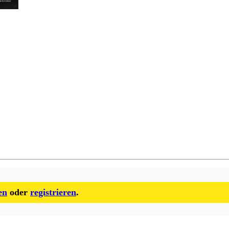
en
oder
registrieren
.