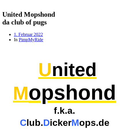
nach:
United Mopshond
da club of pugs
Beitragsdatum
1. Februar 2022
In
PimpMyRide
U
nited
opshond
M
f.k.a.
C
lub.
D
icker
M
ops.de