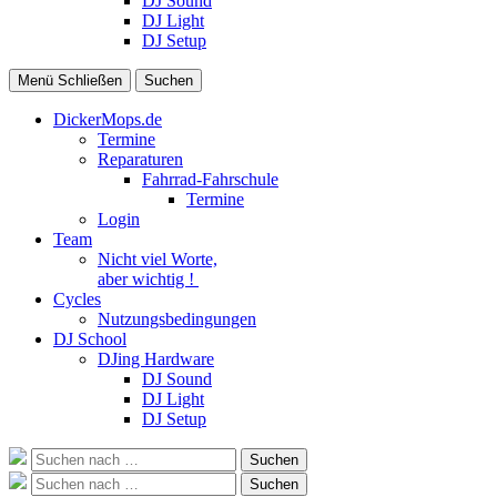
DJ Sound
DJ Light
DJ Setup
Menü
Schließen
Suchen
DickerMops.de
Termine
Reparaturen
Fahrrad-Fahrschule
Termine
Login
Team
Nicht viel Worte,
aber wichtig !
Cycles
Nutzungsbedingungen
DJ School
DJing Hardware
DJ Sound
DJ Light
DJ Setup
Suche
Suchen
nach:
Suche
Suchen