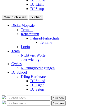
DJ Sound
DJ Light
DJ Setup
Menü
Schließen
Suchen
DickerMops.de
Termine
Reparaturen
Fahrrad-Fahrschule
Termine
Login
Team
Nicht viel Worte,
aber wichtig !
Cycles
Nutzungsbedingungen
DJ School
DJing Hardware
DJ Sound
DJ Light
DJ Setup
Suche
Suchen
nach:
Suche
Suchen