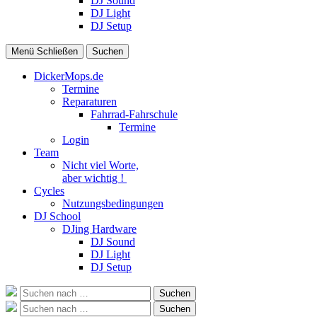
DJ Sound
DJ Light
DJ Setup
Menü
Schließen
Suchen
DickerMops.de
Termine
Reparaturen
Fahrrad-Fahrschule
Termine
Login
Team
Nicht viel Worte,
aber wichtig !
Cycles
Nutzungsbedingungen
DJ School
DJing Hardware
DJ Sound
DJ Light
DJ Setup
Suche
Suchen
nach:
Suche
Suchen