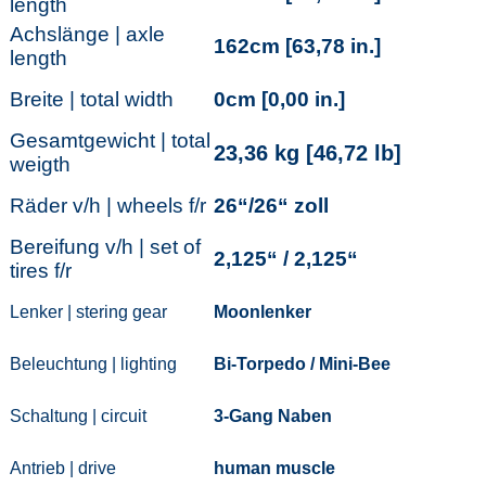
length
Achslänge | axle
162cm [63,78 in.]
length
Breite | total width
0cm [0,00 in.]
Gesamtgewicht | total
23,36 kg [46,72 lb]
weigth
Räder v/h | wheels f/r
26“/26“ zoll
Bereifung v/h | set of
2,125“ / 2,125“
tires f/r
Lenker | stering gear
Moonlenker
Beleuchtung | lighting
Bi-Torpedo / Mini-Bee
Schaltung | circuit
3-Gang Naben
Antrieb | drive
human muscle