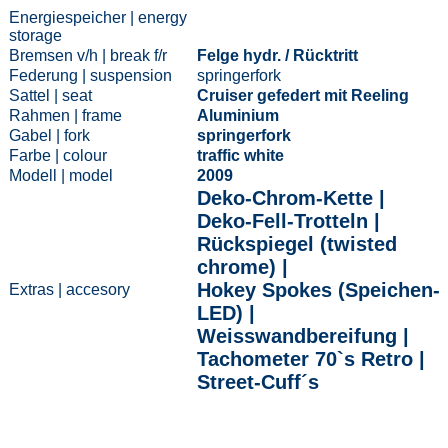
Energiespeicher | energy
storage
Bremsen v/h | break f/r
Felge hydr. / Rücktritt
Federung | suspension
springerfork
Sattel | seat
Cruiser gefedert mit Reeling
Rahmen | frame
Aluminium
Gabel | fork
springerfork
Farbe | colour
traffic white
Modell | model
2009
Deko-Chrom-Kette |
Deko-Fell-Trotteln |
Rückspiegel (twisted
chrome) |
Hokey Spokes (Speichen-
Extras | accesory
LED) |
Weisswandbereifung |
Tachometer 70`s Retro |
Street-Cuff´s