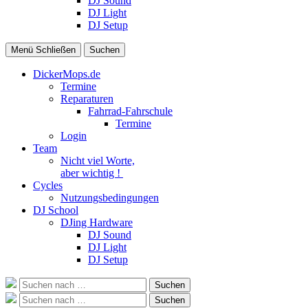
DJ Sound
DJ Light
DJ Setup
Menü
Schließen
Suchen
DickerMops.de
Termine
Reparaturen
Fahrrad-Fahrschule
Termine
Login
Team
Nicht viel Worte,
aber wichtig !
Cycles
Nutzungsbedingungen
DJ School
DJing Hardware
DJ Sound
DJ Light
DJ Setup
Suche
Suchen
nach:
Suche
Suchen