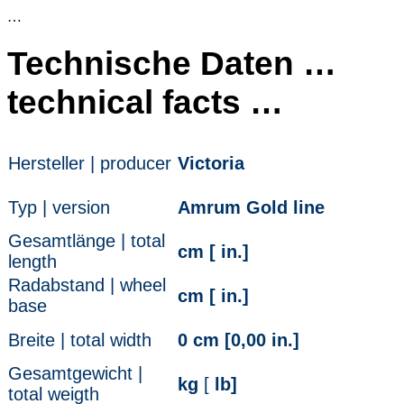
…
Technische Daten …
technical facts …
Hersteller | producer
Victoria
Typ | version
Amrum Gold line
Gesamtlänge | total
cm [ in.]
length
Radabstand | wheel
cm [ in.]
base
Breite | total width
0 cm [0,00 in.]
Gesamtgewicht |
kg
[
lb]
total weigth