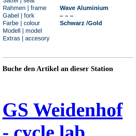
Sattel | seat
Rahmen | frame
Wave Aluminium
Gabel | fork
– – –
Farbe | colour
Schwarz /Gold
Modell | model
Extras | accesory
Buche den Artikel an dieser Station
GS Weidenhof
- cycle lab