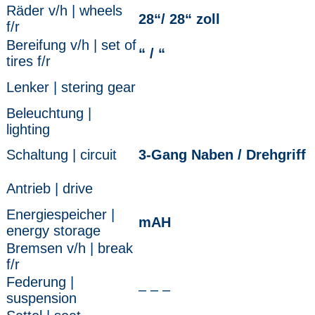
Räder v/h | wheels
28“/ 28“ zoll
f/r
Bereifung v/h | set of
“ / “
tires f/r
Lenker | stering gear
Beleuchtung |
lighting
Schaltung | circuit
3-Gang Naben / Drehgriff
Antrieb | drive
Energiespeicher |
mAH
energy storage
Bremsen v/h | break
f/r
Federung |
– – –
suspension