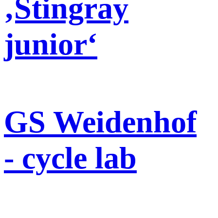
‚Stingray
junior‘
GS Weidenhof
- cycle lab