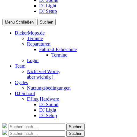
DJ Sound
DJ Light
DJ Setup
Menü
Schließen
Suchen
DickerMops.de
Termine
Reparaturen
Fahrrad-Fahrschule
Termine
Login
Team
Nicht viel Worte,
aber wichtig !
Cycles
Nutzungsbedingungen
DJ School
DJing Hardware
DJ Sound
DJ Light
DJ Setup
Suche
Suchen
nach:
Suche
Suchen