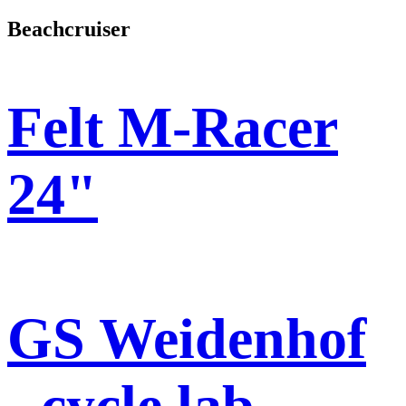
nach:
Beachcruiser
Felt M-Racer
24"
GS Weidenhof
- cycle lab