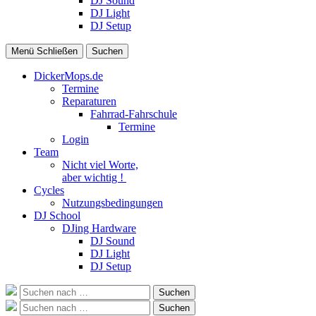
DJ Sound
DJ Light
DJ Setup
Menü
Schließen
Suchen
DickerMops.de
Termine
Reparaturen
Fahrrad-Fahrschule
Termine
Login
Team
Nicht viel Worte,
aber wichtig !
Cycles
Nutzungsbedingungen
DJ School
DJing Hardware
DJ Sound
DJ Light
DJ Setup
Suche
Suchen
nach:
Suche
Suchen