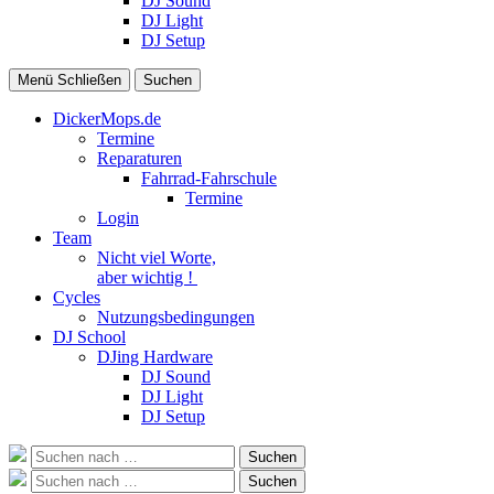
DJ Sound
DJ Light
DJ Setup
Menü
Schließen
Suchen
DickerMops.de
Termine
Reparaturen
Fahrrad-Fahrschule
Termine
Login
Team
Nicht viel Worte,
aber wichtig !
Cycles
Nutzungsbedingungen
DJ School
DJing Hardware
DJ Sound
DJ Light
DJ Setup
Suche
Suchen
nach:
Suche
Suchen