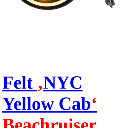
Felt
‚
NYC
Yellow Cab
‘
Beachruiser