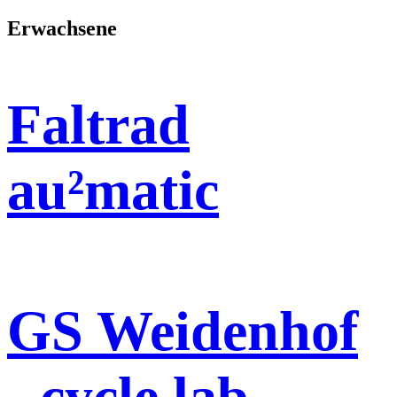
nach:
Erwachsene
Faltrad
au²matic
GS Weidenhof
- cycle lab